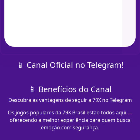
📱 Canal Oficial no Telegram!
📱 Benefícios do Canal
Descubra as vantagens de seguir a 79X no Telegram
Os jogos populares da 79X Brasil estão todos aqui —
oferecendo a melhor experiência para quem busca
emoção com segurança.