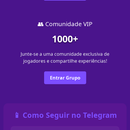
👥 Comunidade VIP
1000+
Junte-se a uma comunidade exclusiva de
jogadores e compartilhe experiências!
Entrar Grupo
📱 Como Seguir no Telegram