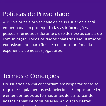
Políticas de Privacidade
A 79X valoriza a privacidade de seus usuários e está
empenhada em proteger todas as informações
pessoais fornecidas durante o uso de nossos canais de
comunicação. Todos os dados coletados são utilizados
exclusivamente para fins de melhoria contínua da
experiência de nossos jogadores.
Termos e Condições
Os usuários da 79X concordam em respeitar todas as
regras e regulamentos estabelecidos. É importante ler
e entender todos os termos antes de participar de
nossos canais de comunicação. A violação destes