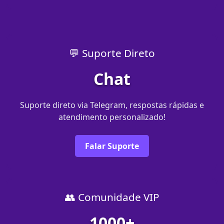
💬 Suporte Direto
Chat
Suporte direto via Telegram, respostas rápidas e
atendimento personalizado!
Falar Suporte
👥 Comunidade VIP
1000+