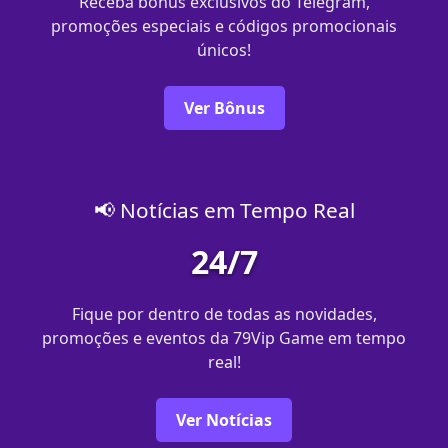
Receba bônus exclusivos do Telegram,
promoções especiais e códigos promocionais
únicos!
Ver Bônus
📢 Notícias em Tempo Real
24/7
Fique por dentro de todas as novidades,
promoções e eventos da 79Vip Game em tempo
real!
Ver Notícias