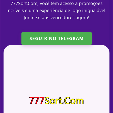
777Sort.Com, você tem acesso a promoções
incríveis e uma experiência de jogo inigualável.
Junte-se aos vencedores agora!
SEGUIR NO TELEGRAM