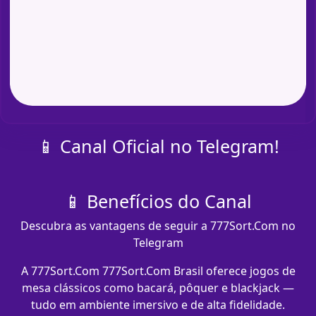
📱 Canal Oficial no Telegram!
📱 Benefícios do Canal
Descubra as vantagens de seguir a 777Sort.Com no
Telegram
A 777Sort.Com 777Sort.Com Brasil oferece jogos de
mesa clássicos como bacará, pôquer e blackjack —
tudo em ambiente imersivo e de alta fidelidade.