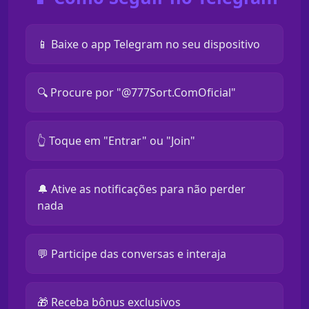
📱 Baixe o app Telegram no seu dispositivo
🔍 Procure por "@777Sort.ComOficial"
👆 Toque em "Entrar" ou "Join"
🔔 Ative as notificações para não perder
nada
💬 Participe das conversas e interaja
🎁 Receba bônus exclusivos