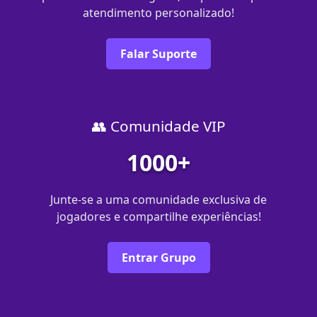
atendimento personalizado!
Falar Suporte
👥 Comunidade VIP
1000+
Junte-se a uma comunidade exclusiva de
jogadores e compartilhe experiências!
Entrar Grupo