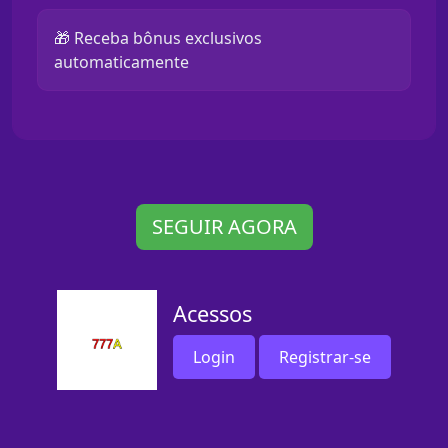
🎁 Receba bônus exclusivos
automaticamente
SEGUIR AGORA
Acessos
Login
Registrar-se