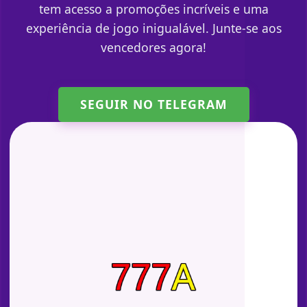
tem acesso a promoções incríveis e uma
experiência de jogo inigualável. Junte-se aos
vencedores agora!
SEGUIR NO TELEGRAM