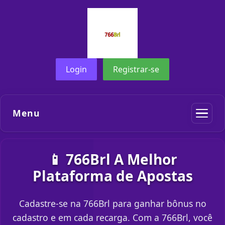
Login
Registrar-se
Menu
📱 766Brl A Melhor
Plataforma de Apostas
Cadastre-se na 766Brl para ganhar bônus no
cadastro e em cada recarga. Com a 766Brl, você