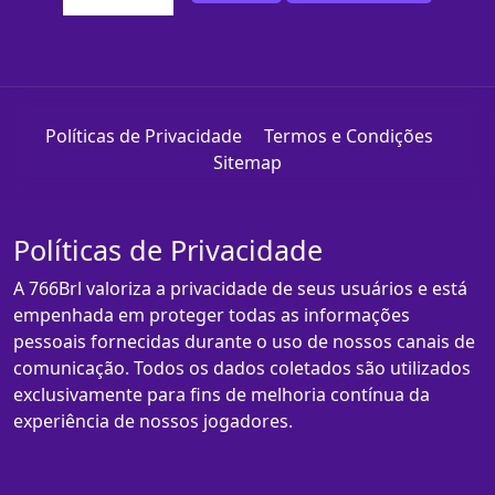
Políticas de Privacidade
Termos e Condições
Sitemap
Políticas de Privacidade
A 766Brl valoriza a privacidade de seus usuários e está
empenhada em proteger todas as informações
pessoais fornecidas durante o uso de nossos canais de
comunicação. Todos os dados coletados são utilizados
exclusivamente para fins de melhoria contínua da
experiência de nossos jogadores.