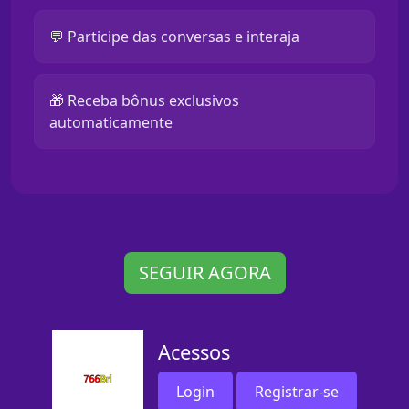
💬 Participe das conversas e interaja
🎁 Receba bônus exclusivos
automaticamente
SEGUIR AGORA
Acessos
Login
Registrar-se