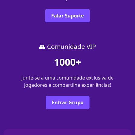
Falar Suporte
👥 Comunidade VIP
1000+
Junte-se a uma comunidade exclusiva de
jogadores e compartilhe experiências!
Entrar Grupo