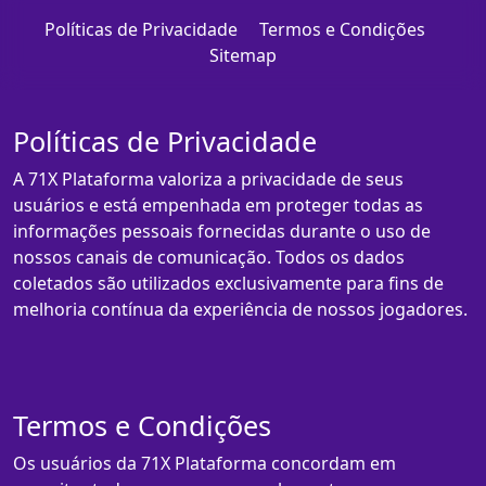
Políticas de Privacidade
Termos e Condições
Sitemap
Políticas de Privacidade
A 71X Plataforma valoriza a privacidade de seus
usuários e está empenhada em proteger todas as
informações pessoais fornecidas durante o uso de
nossos canais de comunicação. Todos os dados
coletados são utilizados exclusivamente para fins de
melhoria contínua da experiência de nossos jogadores.
Termos e Condições
Os usuários da 71X Plataforma concordam em