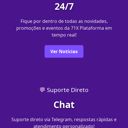
24/7
Fique por dentro de todas as novidades,
promoções e eventos da 71X Plataforma em
tempo real!
Ver Notícias
💬 Suporte Direto
Chat
Suporte direto via Telegram, respostas rápidas e
atendimento personalizado!