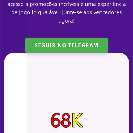
acesso a promoções incríveis e uma experiência
de jogo inigualável. Junte-se aos vencedores
agora!
SEGUIR NO TELEGRAM