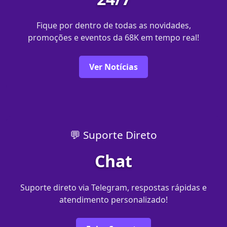
Fique por dentro de todas as novidades,
promoções e eventos da 68K em tempo real!
Ver Notícias
💬 Suporte Direto
Chat
Suporte direto via Telegram, respostas rápidas e
atendimento personalizado!