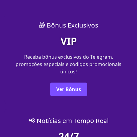
🎁 Bônus Exclusivos
VIP
Receba bônus exclusivos do Telegram,
promoções especiais e códigos promocionais
únicos!
Ver Bônus
📢 Notícias em Tempo Real
24/7