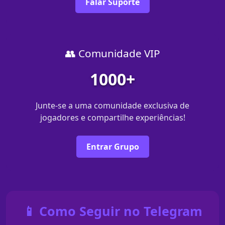
Falar Suporte
👥 Comunidade VIP
1000+
Junte-se a uma comunidade exclusiva de
jogadores e compartilhe experiências!
Entrar Grupo
📱 Como Seguir no Telegram