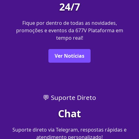
24/7
Fique por dentro de todas as novidades,
promoções e eventos da 677V Plataforma em
tempo real!
Ver Notícias
💬 Suporte Direto
Chat
Suporte direto via Telegram, respostas rápidas e
atendimento personalizado!