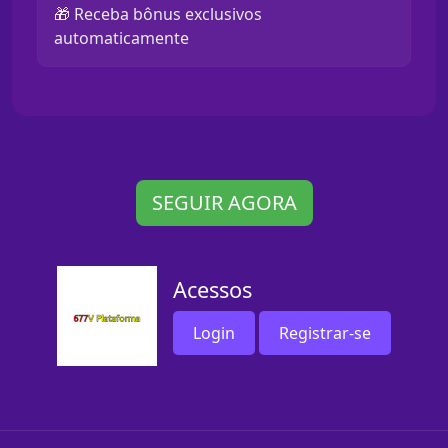
🎁 Receba bônus exclusivos
automaticamente
SEGUIR AGORA
Acessos
Login
Registrar-se