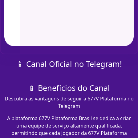
📱 Canal Oficial no Telegram!
📱 Benefícios do Canal
Descubra as vantagens de seguir a 677V Plataforma no
Telegram
A plataforma 677V Plataforma Brasil se dedica a criar
uma equipe de serviço altamente qualificada,
permitindo que cada jogador da 677V Plataforma