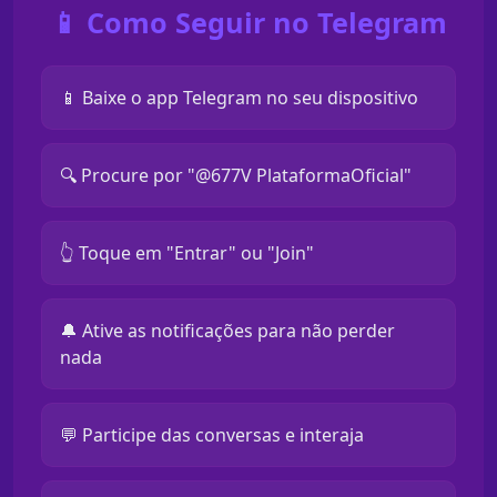
📱 Como Seguir no Telegram
📱 Baixe o app Telegram no seu dispositivo
🔍 Procure por "@677V PlataformaOficial"
👆 Toque em "Entrar" ou "Join"
🔔 Ative as notificações para não perder
nada
💬 Participe das conversas e interaja