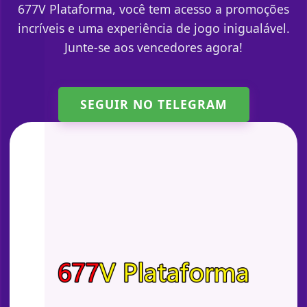
677V Plataforma, você tem acesso a promoções
incríveis e uma experiência de jogo inigualável.
Junte-se aos vencedores agora!
SEGUIR NO TELEGRAM