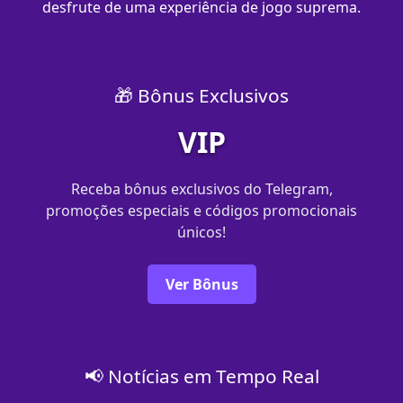
desfrute de uma experiência de jogo suprema.
🎁 Bônus Exclusivos
VIP
Receba bônus exclusivos do Telegram,
promoções especiais e códigos promocionais
únicos!
Ver Bônus
📢 Notícias em Tempo Real