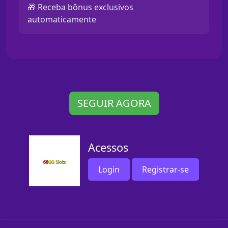
🎁 Receba bônus exclusivos
automaticamente
SEGUIR AGORA
Acessos
Login
Registrar-se