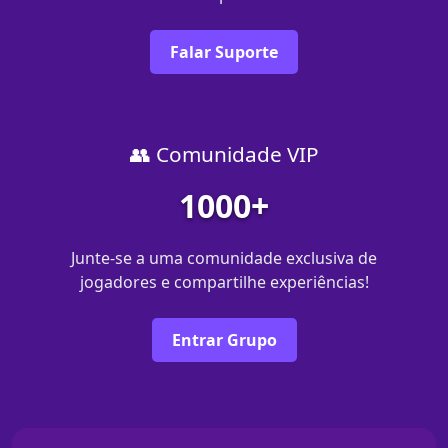
Falar Suporte
👥 Comunidade VIP
1000+
Junte-se a uma comunidade exclusiva de
jogadores e compartilhe experiências!
Entrar Grupo