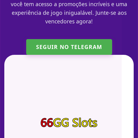
você tem acesso a promoções incríveis e uma
experiência de jogo inigualável. Junte-se aos
vencedores agora!
SEGUIR NO TELEGRAM