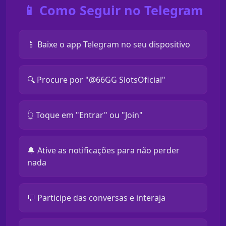
📱 Como Seguir no Telegram
📱 Baixe o app Telegram no seu dispositivo
🔍 Procure por "@66GG SlotsOficial"
👆 Toque em "Entrar" ou "Join"
🔔 Ative as notificações para não perder
nada
💬 Participe das conversas e interaja