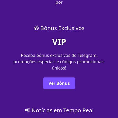
por
🎁 Bônus Exclusivos
VIP
Receba bônus exclusivos do Telegram,
promoções especiais e códigos promocionais
únicos!
Ver Bônus
📢 Notícias em Tempo Real