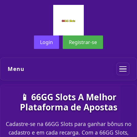
Login
Registrar-se
Menu
📱 66GG Slots A Melhor
Plataforma de Apostas
Cadastre-se na 66GG Slots para ganhar bônus no
cadastro e em cada recarga. Com a 66GG Slots,