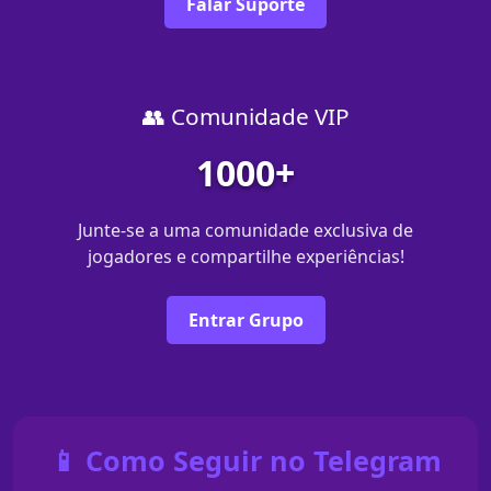
Falar Suporte
👥 Comunidade VIP
1000+
Junte-se a uma comunidade exclusiva de
jogadores e compartilhe experiências!
Entrar Grupo
📱 Como Seguir no Telegram