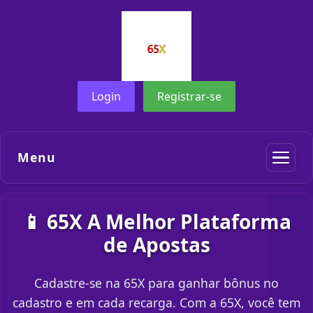
Login
Registrar-se
Menu
📱 65X A Melhor Plataforma
de Apostas
Cadastre-se na 65X para ganhar bônus no
cadastro e em cada recarga. Com a 65X, você tem