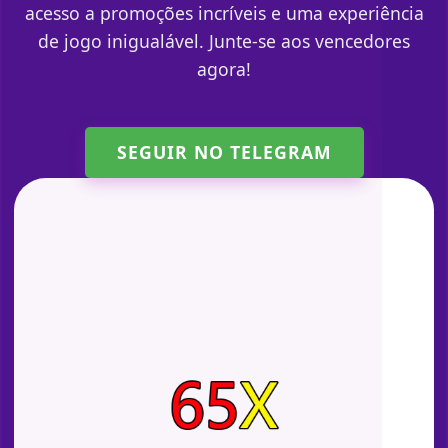
acesso a promoções incríveis e uma experiência
de jogo inigualável. Junte-se aos vencedores
agora!
SEGUIR NO TELEGRAM