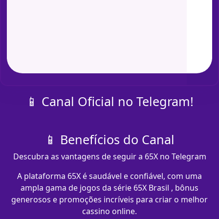
📱 Canal Oficial no Telegram!
📱 Benefícios do Canal
Descubra as vantagens de seguir a 65X no Telegram
A plataforma 65X é saudável e confiável, com uma
ampla gama de jogos da série 65X Brasil , bônus
generosos e promoções incríveis para criar o melhor
cassino online.