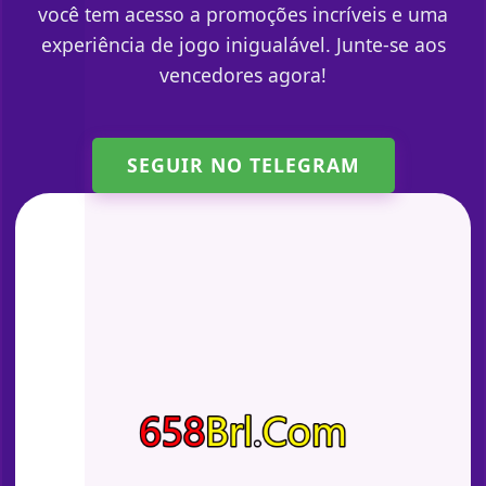
você tem acesso a promoções incríveis e uma
experiência de jogo inigualável. Junte-se aos
vencedores agora!
SEGUIR NO TELEGRAM