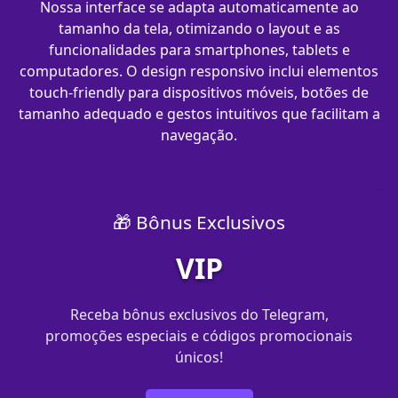
Nossa interface se adapta automaticamente ao
tamanho da tela, otimizando o layout e as
funcionalidades para smartphones, tablets e
computadores. O design responsivo inclui elementos
touch-friendly para dispositivos móveis, botões de
tamanho adequado e gestos intuitivos que facilitam a
navegação.
🎁 Bônus Exclusivos
VIP
Receba bônus exclusivos do Telegram,
promoções especiais e códigos promocionais
únicos!