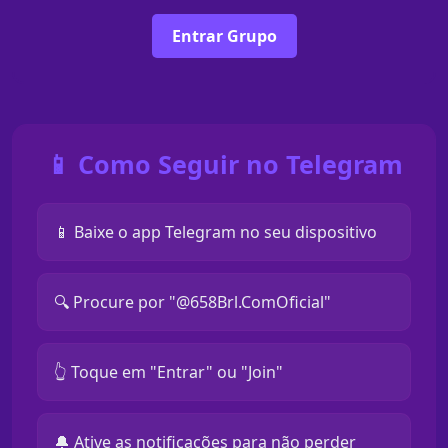
Entrar Grupo
📱 Como Seguir no Telegram
📱 Baixe o app Telegram no seu dispositivo
🔍 Procure por "@658Brl.ComOficial"
👆 Toque em "Entrar" ou "Join"
🔔 Ative as notificações para não perder