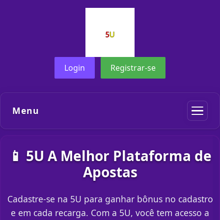
Login
Registrar-se
Menu
📱 5U A Melhor Plataforma de
Apostas
Cadastre-se na 5U para ganhar bônus no cadastro
e em cada recarga. Com a 5U, você tem acesso a