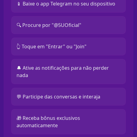
📱 Baixe o app Telegram no seu dispositivo
🔍 Procure por "@5UOficial"
👆 Toque em "Entrar" ou "Join"
🔔 Ative as notificações para não perder
nada
💬 Participe das conversas e interaja
🎁 Receba bônus exclusivos
automaticamente