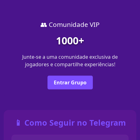
👥 Comunidade VIP
1000+
Junte-se a uma comunidade exclusiva de
jogadores e compartilhe experiências!
Entrar Grupo
📱 Como Seguir no Telegram