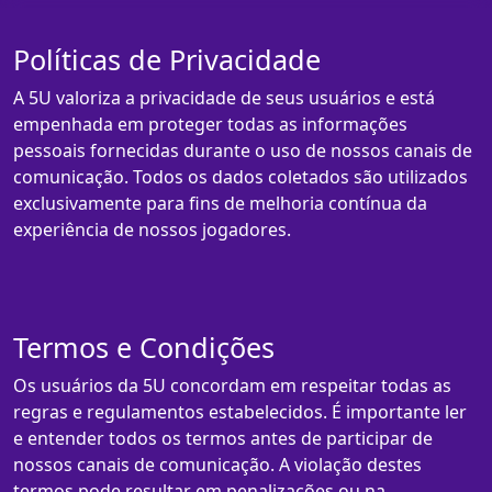
Políticas de Privacidade
A 5U valoriza a privacidade de seus usuários e está
empenhada em proteger todas as informações
pessoais fornecidas durante o uso de nossos canais de
comunicação. Todos os dados coletados são utilizados
exclusivamente para fins de melhoria contínua da
experiência de nossos jogadores.
Termos e Condições
Os usuários da 5U concordam em respeitar todas as
regras e regulamentos estabelecidos. É importante ler
e entender todos os termos antes de participar de
nossos canais de comunicação. A violação destes
termos pode resultar em penalizações ou na