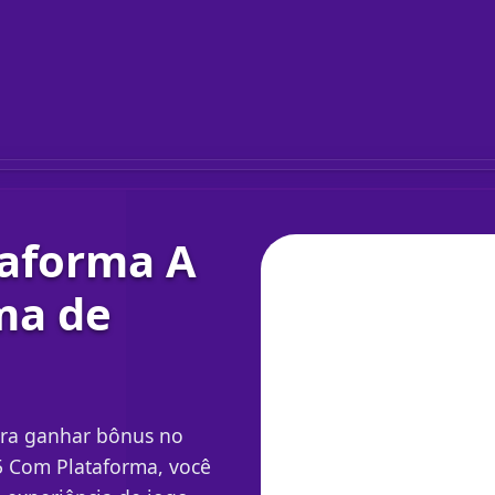
taforma A
ma de
ara ganhar bônus no
5 Com Plataforma, você