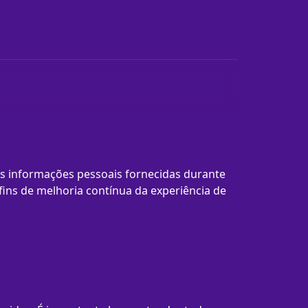
as informações pessoais fornecidas durante
fins de melhoria contínua da experiência de