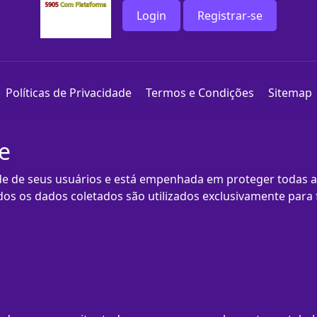
Login
Registrar-se
Políticas de Privacidade
Termos e Condições
Sitemap
de
ade de seus usuários e está empenhada em proteger todas 
os os dados coletados são utilizados exclusivamente para 