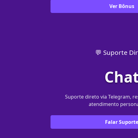
Ver Bônus
💬 Suporte Di
Cha
Suporte direto via Telegram, r
atendimento persona
Falar Suport