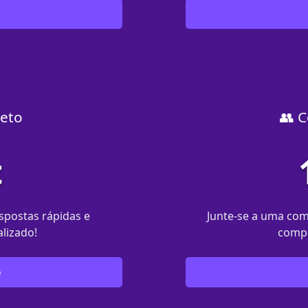
reto
👥 
t
espostas rápidas e
Junte-se a uma com
lizado!
compa
e