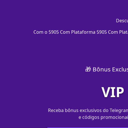
Descu
Com o 5905 Com Plataforma 5905 Com Platafo
🎁 Bônus Exclu
VIP
Receba bônus exclusivos do Telegra
e códigos promocionai