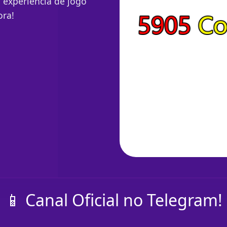
 experiência de jogo
ora!
📱 Canal Oficial no Telegram!