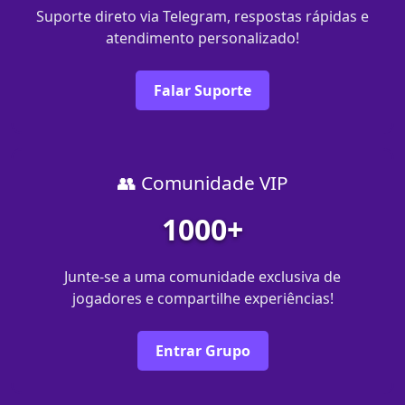
Suporte direto via Telegram, respostas rápidas e
atendimento personalizado!
Falar Suporte
👥 Comunidade VIP
1000+
Junte-se a uma comunidade exclusiva de
jogadores e compartilhe experiências!
Entrar Grupo