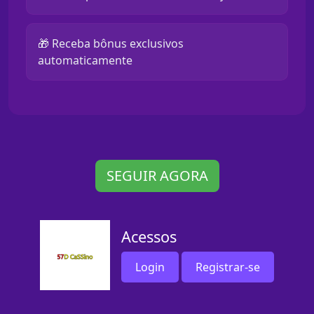
🎁 Receba bônus exclusivos
automaticamente
SEGUIR AGORA
Acessos
Login
Registrar-se