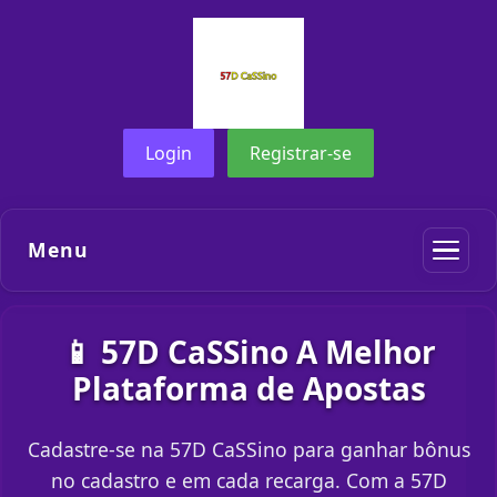
Login
Registrar-se
Menu
📱 57D CaSSino A Melhor
Plataforma de Apostas
Cadastre-se na 57D CaSSino para ganhar bônus
no cadastro e em cada recarga. Com a 57D