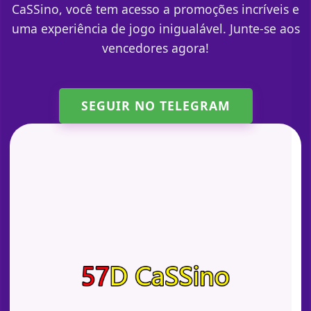
CaSSino, você tem acesso a promoções incríveis e
uma experiência de jogo inigualável. Junte-se aos
vencedores agora!
SEGUIR NO TELEGRAM