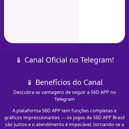
📱 Canal Oficial no Telegram!
📱 Benefícios do Canal
Descubra as vantagens de seguir a 56D APP no
Telegram
A plataforma 56D APP tem funções completas e
gráficos impressionantes — os jogos da 56D APP Brasil
são justos e o atendimento é impecável, tornando-se a