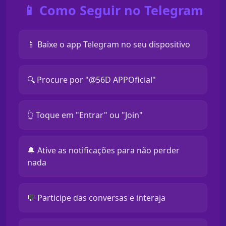
📱 Como Seguir no Telegram
📱 Baixe o app Telegram no seu dispositivo
🔍 Procure por "@56D APPOficial"
👆 Toque em "Entrar" ou "Join"
🔔 Ative as notificações para não perder
nada
💬 Participe das conversas e interaja