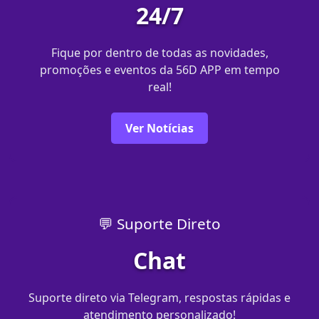
24/7
Fique por dentro de todas as novidades,
promoções e eventos da 56D APP em tempo
real!
Ver Notícias
💬 Suporte Direto
Chat
Suporte direto via Telegram, respostas rápidas e
atendimento personalizado!