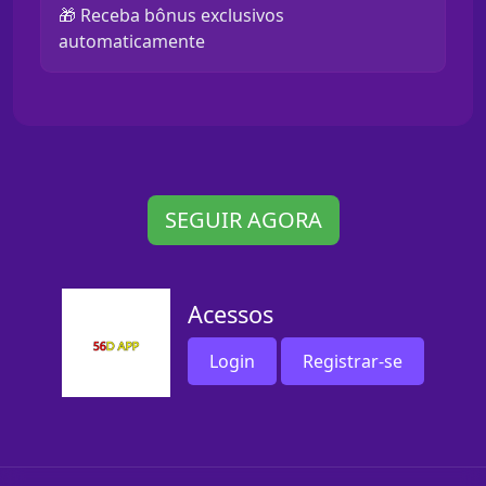
🎁 Receba bônus exclusivos
automaticamente
SEGUIR AGORA
Acessos
Login
Registrar-se