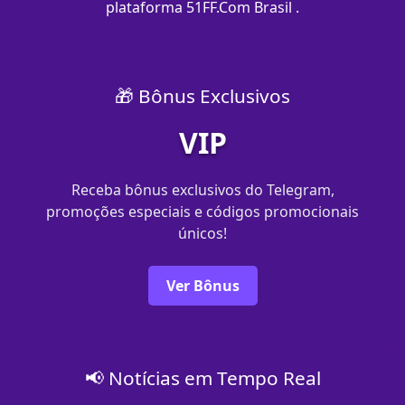
plataforma 51FF.Com Brasil .
🎁 Bônus Exclusivos
VIP
Receba bônus exclusivos do Telegram,
promoções especiais e códigos promocionais
únicos!
Ver Bônus
📢 Notícias em Tempo Real