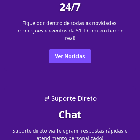
24/7
Fique por dentro de todas as novidades,
promoções e eventos da 51FF.Com em tempo
real!
Ver Notícias
💬 Suporte Direto
Chat
Suporte direto via Telegram, respostas rápidas e
atendimento personalizado!