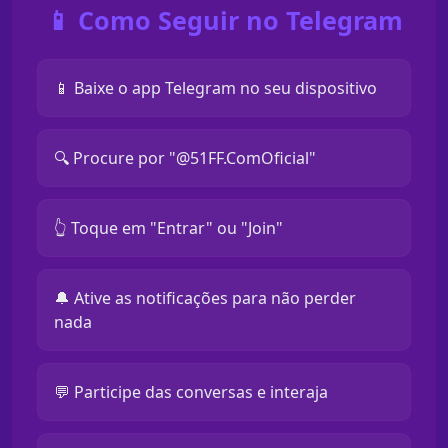
📱 Como Seguir no Telegram
📱 Baixe o app Telegram no seu dispositivo
🔍 Procure por "@51FF.ComOficial"
👆 Toque em "Entrar" ou "Join"
🔔 Ative as notificações para não perder
nada
💬 Participe das conversas e interaja