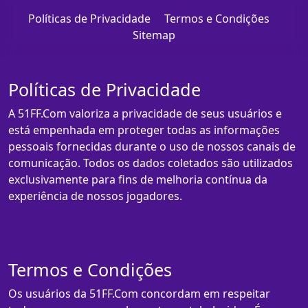
Políticas de Privacidade
Termos e Condições
Sitemap
Políticas de Privacidade
A 51FF.Com valoriza a privacidade de seus usuários e
está empenhada em proteger todas as informações
pessoais fornecidas durante o uso de nossos canais de
comunicação. Todos os dados coletados são utilizados
exclusivamente para fins de melhoria contínua da
experiência de nossos jogadores.
Termos e Condições
Os usuários da 51FF.Com concordam em respeitar