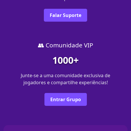
Falar Suporte
👥 Comunidade VIP
1000+
Junte-se a uma comunidade exclusiva de
jogadores e compartilhe experiências!
Entrar Grupo