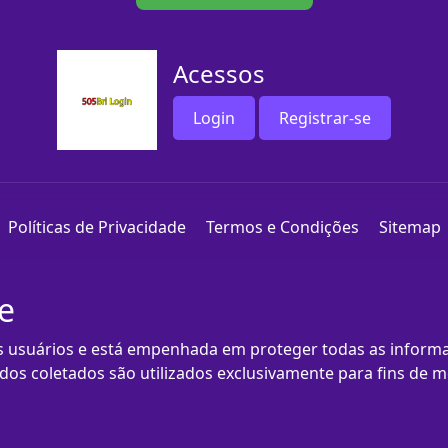
Acessos
Login
Registrar-se
Políticas de Privacidade
Termos e Condições
Sitemap
de
eus usuários e está empenhada em proteger todas as inform
os coletados são utilizados exclusivamente para fins de m