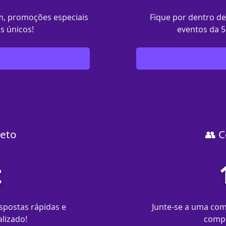
m, promoções especiais
Fique por dentro d
s únicos!
eventos da 5
reto
👥 
t
espostas rápidas e
Junte-se a uma com
lizado!
compa