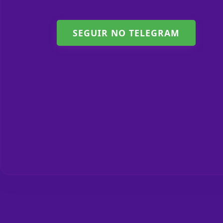
SEGUIR NO TELEGRAM