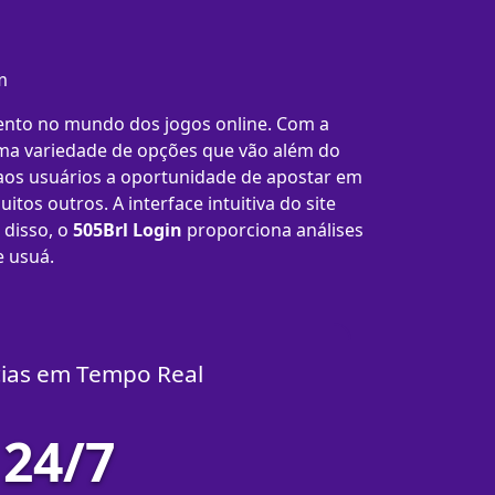
m
mento no mundo dos jogos online. Com a
uma variedade de opções que vão além do
e aos usuários a oportunidade de apostar em
tos outros. A interface intuitiva do site
 disso, o
505Brl Login
proporciona análises
e usuá.
cias em Tempo Real
24/7