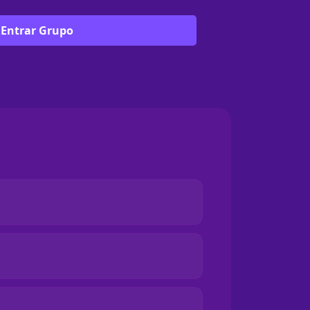
Entrar Grupo