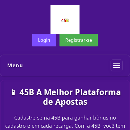
Login
Registrar-se
Menu
📱 45B A Melhor Plataforma
de Apostas
Cadastre-se na 45B para ganhar bônus no
cadastro e em cada recarga. Com a 45B, você tem