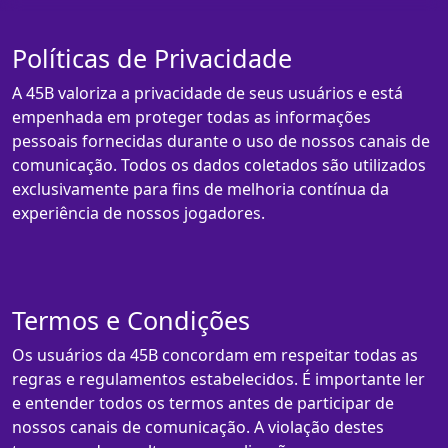
Políticas de Privacidade
A 45B valoriza a privacidade de seus usuários e está
empenhada em proteger todas as informações
pessoais fornecidas durante o uso de nossos canais de
comunicação. Todos os dados coletados são utilizados
exclusivamente para fins de melhoria contínua da
experiência de nossos jogadores.
Termos e Condições
Os usuários da 45B concordam em respeitar todas as
regras e regulamentos estabelecidos. É importante ler
e entender todos os termos antes de participar de
nossos canais de comunicação. A violação destes