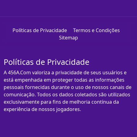
Políticas de Privacidade
Termos e Condições
Sitemap
Políticas de Privacidade
A 456A.Com valoriza a privacidade de seus usuários e
está empenhada em proteger todas as informações
pessoais fornecidas durante o uso de nossos canais de
comunicação. Todos os dados coletados são utilizados
exclusivamente para fins de melhoria contínua da
experiência de nossos jogadores.