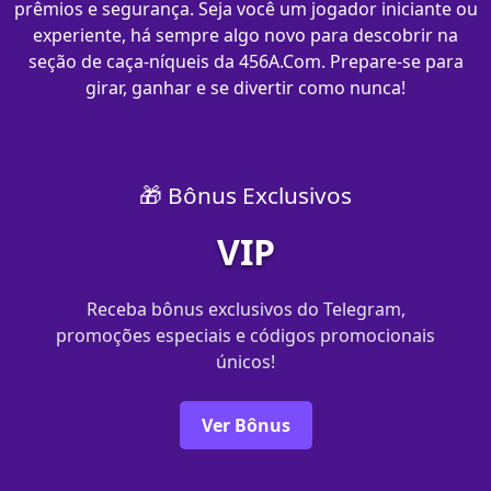
prêmios e segurança. Seja você um jogador iniciante ou
experiente, há sempre algo novo para descobrir na
seção de caça-níqueis da 456A.Com. Prepare-se para
girar, ganhar e se divertir como nunca!
🎁 Bônus Exclusivos
VIP
Receba bônus exclusivos do Telegram,
promoções especiais e códigos promocionais
únicos!
Ver Bônus