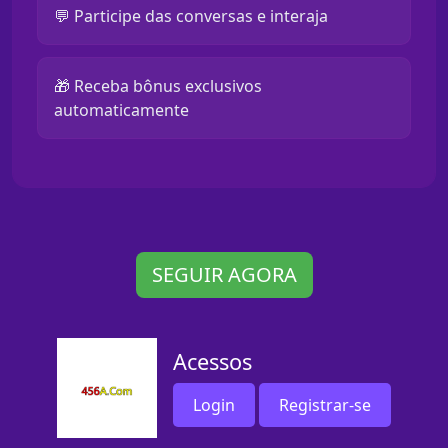
💬 Participe das conversas e interaja
🎁 Receba bônus exclusivos
automaticamente
SEGUIR AGORA
Acessos
Login
Registrar-se