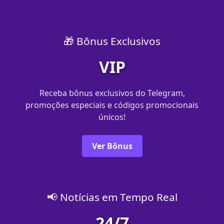
🎁 Bônus Exclusivos
VIP
Receba bônus exclusivos do Telegram,
promoções especiais e códigos promocionais
únicos!
Ver Bônus
📢 Notícias em Tempo Real
24/7