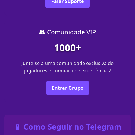
Falar Suporte
👥 Comunidade VIP
1000+
Junte-se a uma comunidade exclusiva de
jogadores e compartilhe experiências!
Entrar Grupo
📱 Como Seguir no Telegram