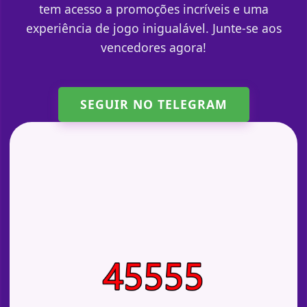
tem acesso a promoções incríveis e uma
experiência de jogo inigualável. Junte-se aos
vencedores agora!
SEGUIR NO TELEGRAM