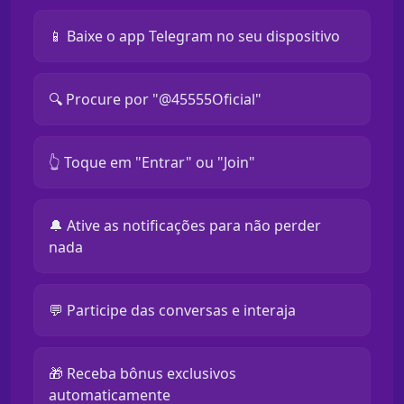
📱 Baixe o app Telegram no seu dispositivo
🔍 Procure por "@45555Oficial"
👆 Toque em "Entrar" ou "Join"
🔔 Ative as notificações para não perder
nada
💬 Participe das conversas e interaja
🎁 Receba bônus exclusivos
automaticamente