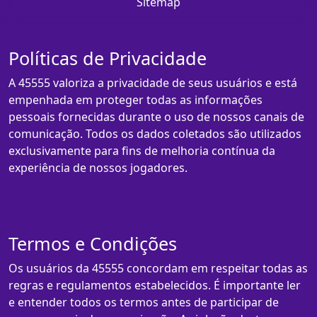
Sitemap
Políticas de Privacidade
A 45555 valoriza a privacidade de seus usuários e está
empenhada em proteger todas as informações
pessoais fornecidas durante o uso de nossos canais de
comunicação. Todos os dados coletados são utilizados
exclusivamente para fins de melhoria contínua da
experiência de nossos jogadores.
Termos e Condições
Os usuários da 45555 concordam em respeitar todas as
regras e regulamentos estabelecidos. É importante ler
e entender todos os termos antes de participar de