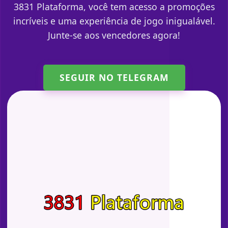
3831 Plataforma, você tem acesso a promoções
incríveis e uma experiência de jogo inigualável.
Junte-se aos vencedores agora!
SEGUIR NO TELEGRAM