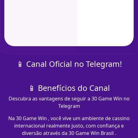
📱 Canal Oficial no Telegram!
📱 Benefícios do Canal
Descubra as vantagens de seguir a 30 Game Win no
Telegram
Na 30 Game Win , você vive um ambiente de cassino
internacional realmente justo, com confiança e
diversão através da 30 Game Win Brasil .