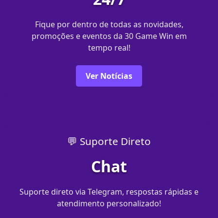
Fique por dentro de todas as novidades,
promoções e eventos da 30 Game Win em
tempo real!
Ver Notícias
💬 Suporte Direto
Chat
Suporte direto via Telegram, respostas rápidas e
atendimento personalizado!