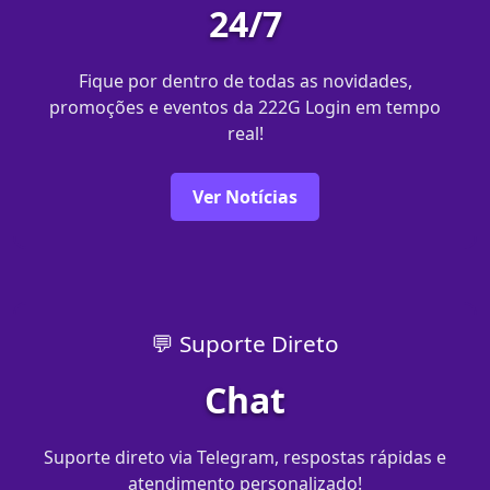
24/7
Fique por dentro de todas as novidades,
promoções e eventos da 222G Login em tempo
real!
Ver Notícias
💬 Suporte Direto
Chat
Suporte direto via Telegram, respostas rápidas e
atendimento personalizado!