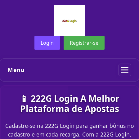
Login
Registrar-se
Menu
📱 222G Login A Melhor
Plataforma de Apostas
Cadastre-se na 222G Login para ganhar bônus no
cadastro e em cada recarga. Com a 222G Login,