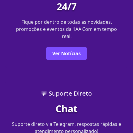
24/7
Fique por dentro de todas as novidades,
promoções e eventos da 1AA.Com em tempo
real!
Ver Notícias
💬 Suporte Direto
Chat
Suporte direto via Telegram, respostas rápidas e
atendimento personalizado!