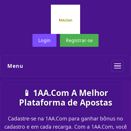
Login
Registrar-se
Menu
📱 1AA.Com A Melhor
Plataforma de Apostas
Cadastre-se na 1AA.Com para ganhar bônus no
cadastro e em cada recarga. Com a 1AA.Com, você