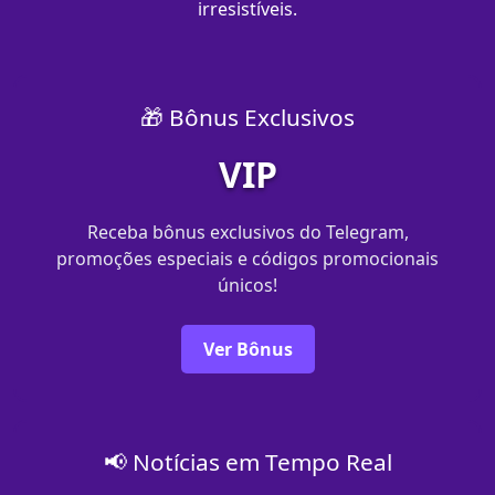
irresistíveis.
🎁 Bônus Exclusivos
VIP
Receba bônus exclusivos do Telegram,
promoções especiais e códigos promocionais
únicos!
Ver Bônus
📢 Notícias em Tempo Real