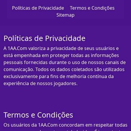
Políticas de Privacidade
Termos e Condições
Sitemap
Políticas de Privacidade
A 1AA.Com valoriza a privacidade de seus usuários e
está empenhada em proteger todas as informações
pessoais fornecidas durante o uso de nossos canais de
comunicação. Todos os dados coletados são utilizados
exclusivamente para fins de melhoria contínua da
experiência de nossos jogadores.
Termos e Condições
Os usuários da 1AA.Com concordam em respeitar todas