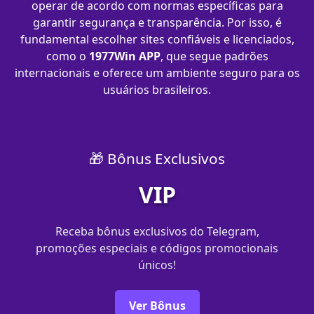
operar de acordo com normas específicas para
garantir segurança e transparência. Por isso, é
fundamental escolher sites confiáveis e licenciados,
como o
1977Win APP
, que segue padrões
internacionais e oferece um ambiente seguro para os
usuários brasileiros.
🎁 Bônus Exclusivos
VIP
Receba bônus exclusivos do Telegram,
promoções especiais e códigos promocionais
únicos!
Ver Bônus