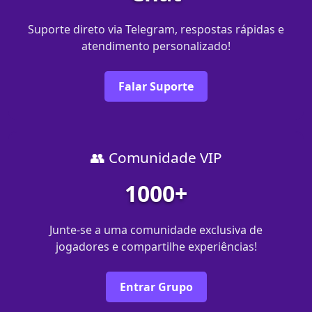
Suporte direto via Telegram, respostas rápidas e
atendimento personalizado!
Falar Suporte
👥 Comunidade VIP
1000+
Junte-se a uma comunidade exclusiva de
jogadores e compartilhe experiências!
Entrar Grupo