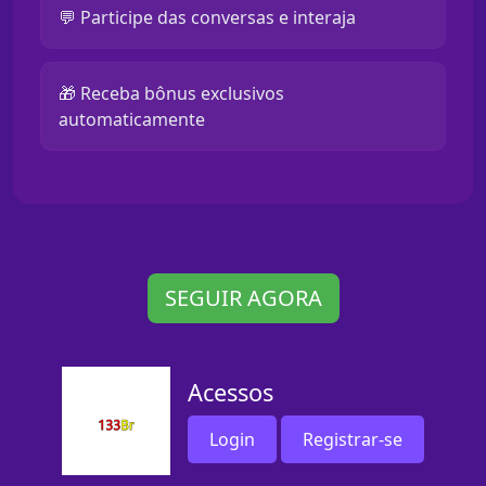
💬 Participe das conversas e interaja
🎁 Receba bônus exclusivos
automaticamente
SEGUIR AGORA
Acessos
Login
Registrar-se