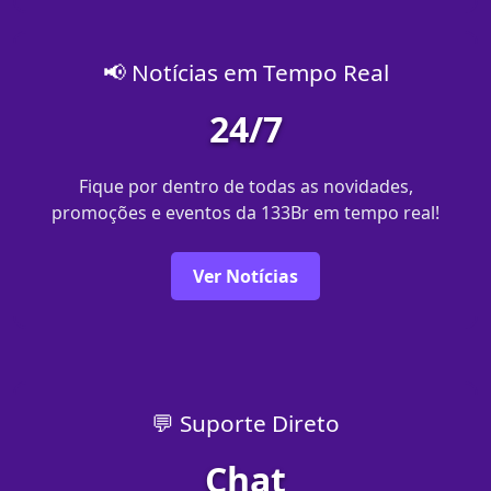
📢 Notícias em Tempo Real
24/7
Fique por dentro de todas as novidades,
promoções e eventos da 133Br em tempo real!
Ver Notícias
💬 Suporte Direto
Chat