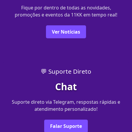
Fique por dentro de todas as novidades,
promoções e eventos da 11KK em tempo real!
Ver Notícias
💬 Suporte Direto
Chat
Suporte direto via Telegram, respostas rápidas e
atendimento personalizado!
Falar Suporte