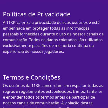
Políticas de Privacidade
A 11KK valoriza a privacidade de seus usuários e está
empenhada em proteger todas as informações
pessoais fornecidas durante o uso de nossos canais de
comunicação. Todos os dados coletados são utilizados
exclusivamente para fins de melhoria contínua da
experiência de nossos jogadores.
Termos e Condições
Os usuários da 11KK concordam em respeitar todas as
regras e regulamentos estabelecidos. É importante ler
e entender todos os termos antes de participar de
nossos canais de comunicação. A violação destes