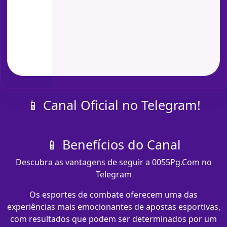
📱 Canal Oficial no Telegram!
📱 Benefícios do Canal
Descubra as vantagens de seguir a 0055Pg.Com no
Telegram
Os esportes de combate oferecem uma das
experiências mais emocionantes de apostas esportivas,
com resultados que podem ser determinados por um