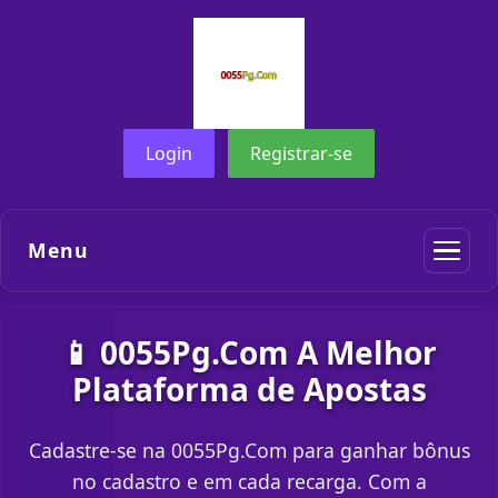
Login
Registrar-se
Menu
📱 0055Pg.Com A Melhor
Plataforma de Apostas
Cadastre-se na 0055Pg.Com para ganhar bônus
no cadastro e em cada recarga. Com a