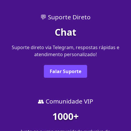
💬 Suporte Direto
Chat
Suporte direto via Telegram, respostas rápidas e
atendimento personalizado!
Falar Suporte
👥 Comunidade VIP
1000+