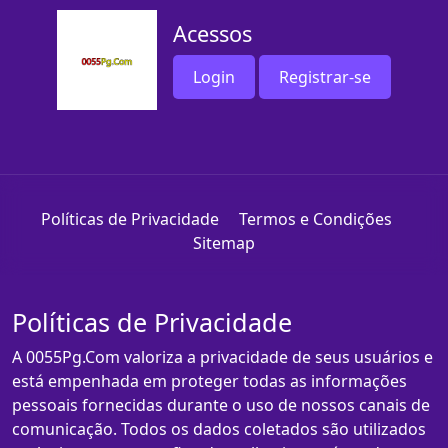
Acessos
Login
Registrar-se
Políticas de Privacidade
Termos e Condições
Sitemap
Políticas de Privacidade
A 0055Pg.Com valoriza a privacidade de seus usuários e
está empenhada em proteger todas as informações
pessoais fornecidas durante o uso de nossos canais de
comunicação. Todos os dados coletados são utilizados