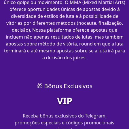
único golpe ou movimento. O MMA (Mixed Martial Arts)
oferece oportunidades únicas de apostas devido à
diversidade de estilos de luta e à possibilidade de
vitórias por diferentes métodos (nocaute, finalização,
decisão). Nossa plataforma oferece apostas que
incluem não apenas resultados de lutas, mas também
apostas sobre método de vitória, round em que a luta
terminará e até mesmo apostas sobre se a luta irá para
a decisão dos juízes.
🎁 Bônus Exclusivos
VIP
Receba bônus exclusivos do Telegram,
promoções especiais e códigos promocionais