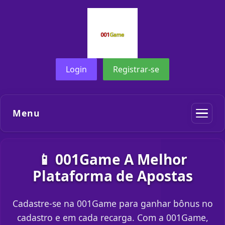
Login
Registrar-se
Menu
📱 001Game A Melhor
Plataforma de Apostas
Cadastre-se na 001Game para ganhar bônus no
cadastro e em cada recarga. Com a 001Game,