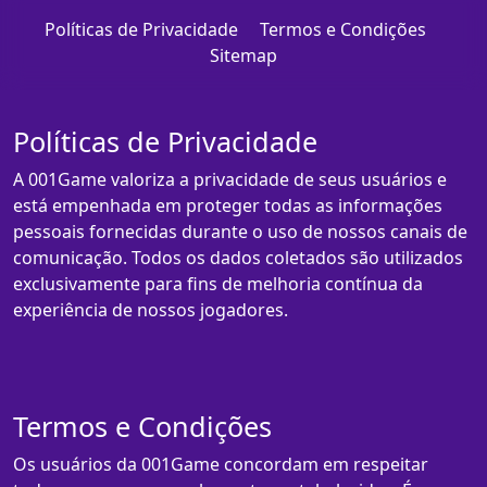
Políticas de Privacidade
Termos e Condições
Sitemap
Políticas de Privacidade
A 001Game valoriza a privacidade de seus usuários e
está empenhada em proteger todas as informações
pessoais fornecidas durante o uso de nossos canais de
comunicação. Todos os dados coletados são utilizados
exclusivamente para fins de melhoria contínua da
experiência de nossos jogadores.
Termos e Condições
Os usuários da 001Game concordam em respeitar